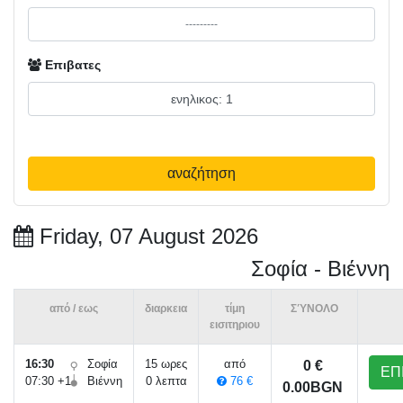
Επιβατες
αναζήτηση
Friday, 07 August 2026
Σοφία - Βιέννη
από / εως
διαρκεια
τίμη
ΣΎΝΟΛΟ
εισιτηριου
16:30
Σοφία
15 ωρες
από
0 €
ΕΠ
07:30 +1
Βιέννη
0 λεπτα
76 €
0.00BGN