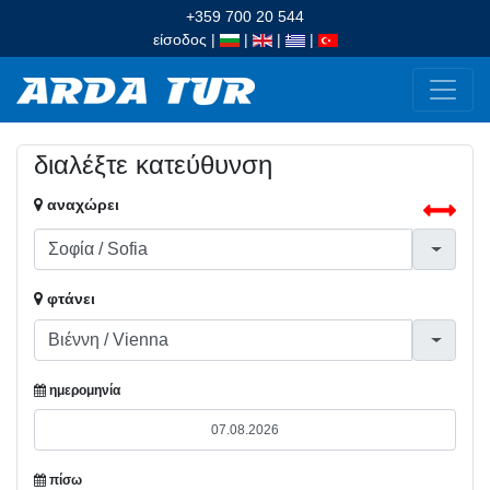
+359 700 20 544
είσοδος
|
|
|
|
διαλέξτε κατεύθυνση
αναχώρει
φτάνει
ημερομηνία
πίσω